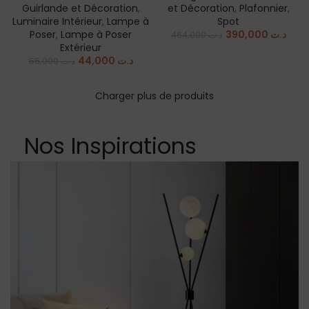
Poser
,
Lampe à Poser
390,000
د.ت
464,000
د.ت
Extérieur
44,000
د.ت
55,000
د.ت
Charger plus de produits
Nos Inspirations