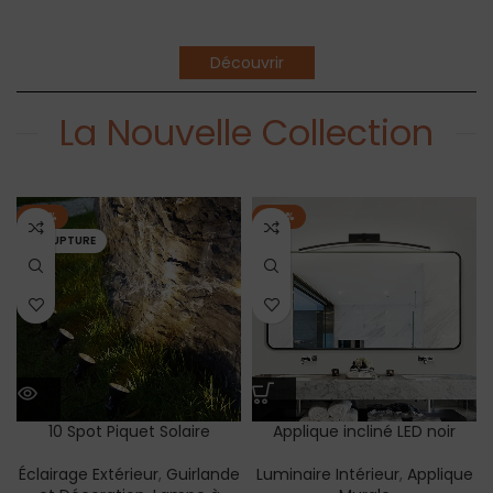
Découvrir
La Nouvelle Collection
-14%
-20%
EN RUPTURE
10 Spot Piquet Solaire
Applique incliné LED noir
Éclairage Extérieur
,
Guirlande
Luminaire Intérieur
,
Applique
et Décoration
,
Lampe à
Murale
Poser Extérieur
,
Spot
119,000
د.ت
149,000
د.ت
Extérieur