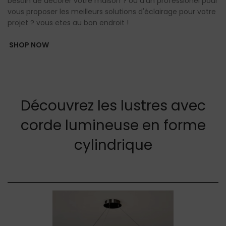
besoin de décorer votre maison ? ou d'un professionel pour
vous proposer les meilleurs solutions d'éclairage pour votre
SHOP NOW
projet ? vous etes au bon endroit !
SHOP NOW
s lustres avec
fibre optique l
euse en forme
etoil
drique