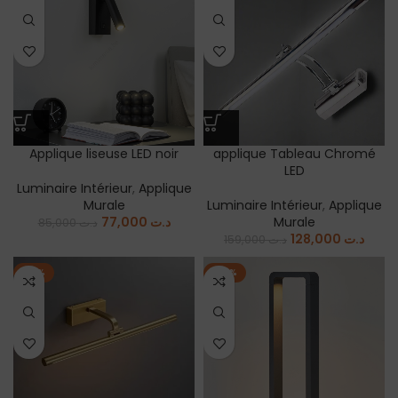
Applique liseuse LED noir
applique Tableau Chromé
LED
Luminaire Intérieur
,
Applique
Murale
Luminaire Intérieur
,
Applique
77,000
د.ت
Murale
85,000
د.ت
128,000
د.ت
159,000
د.ت
-19%
-23%