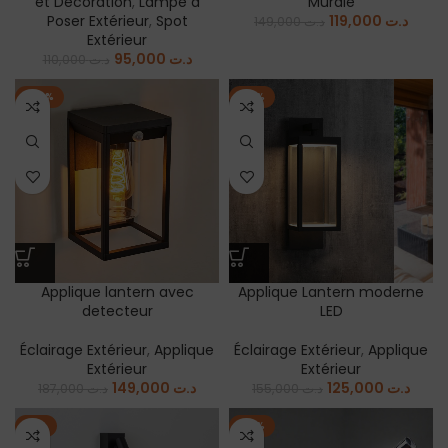
95,000
د.ت
110,000
د.ت
-20%
-19%
Applique lantern avec
Applique Lantern moderne
detecteur
LED
Éclairage Extérieur
,
Applique
Éclairage Extérieur
,
Applique
Extérieur
Extérieur
149,000
د.ت
125,000
د.ت
187,000
د.ت
155,000
د.ت
-9%
-19%