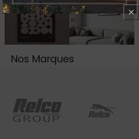
Nos Marques
Eclairage
Tableau
Voir plus