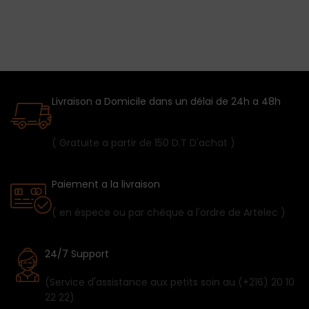
Livraison a Domicile dans un délai de 24h a 48h
( Gratuite a partir de 150 D.T D'achat )
Paiement a la livraison
( en éspece ou par chéque a l'ordre de Artelec )
24/7 Support
(Service d'assistance aux petits soin au (+216) 20 10
22 22)