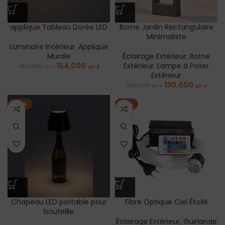
applique Tableau Dorée LED
Borne Jardin Rectangulaire
Minimaliste
Luminaire Intérieur
,
Applique
Murale
Éclairage Extérieur
,
Borne
154,000
د.ت
Extérieur
,
Lampe à Poser
189,000
د.ت
Extérieur
130,000
د.ت
169,000
د.ت
-20%
-16%
Chapeau LED portable pour
Fibre Optique Ciel Étoilé
bouteille
Éclairage Extérieur
,
Guirlande
Guirlande et Décoration
,
et Décoration
,
Plafonnier
,
Luminaire Intérieur
,
Lampe à
Spot