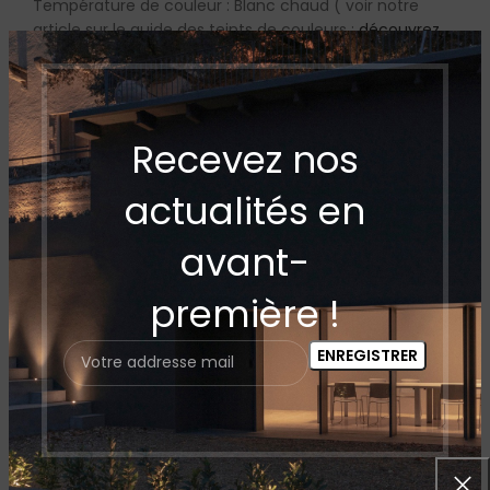
Température de couleur : Blanc chaud ( voir notre
article sur le guide des teints de couleurs :
découvrez
l’art des couleurs guide des teints de couleur led
Puissance : 7 Watt
Recevez nos
finition : Noir
Dimension : L’hauteur est de 21 cm
actualités en
Matière : aluminium
avant-
étanchéité : non
première !
Matériau du diffuseur : Polycarbonate.
Intensité : Réglable
Durée de la batterie : 100% d’intensité = 6H, 50%
d’intensité = 12H