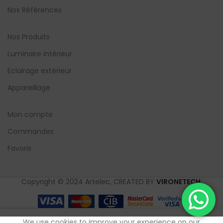
Nos Références
Nos Produits
Luminaire intérieur
Eclairage extérieur
Appareillage
Mon compte
Commandes
Favoris
Copyright © 2024 Artelec, CREATED BY
VIRONETECH
.
0
We use cookies to improve your experience on our