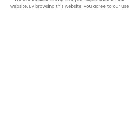
outique
Mes favoris
Panier
Mon compte
website. By browsing this website, you agree to our use
of cookies.
ACCEPTER