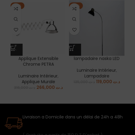
-16%
-12%
-1
EN
Applique Extensible
lampadaire naska LED
La
Chrome PETRA
Luminaire Intérieur
,
Luminaire Intérieur
,
Lampadaire
Applique Murale
119,000
د.ت
La
135,000
د.ت
266,000
د.ت
316,000
د.ت
Livraison a Domicile dans un délai de 24h a 48h