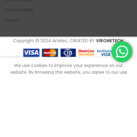
Commandes
Favoris
Copyright © 2024 Artelec, CREATED BY
VIRONETECH
.
0
We use cookies to improve your experience on our
outique
Filtres
Mes favoris
Panier
Mon compte
website. By browsing this website, you agree to our use
of cookies.
ACCEPTER