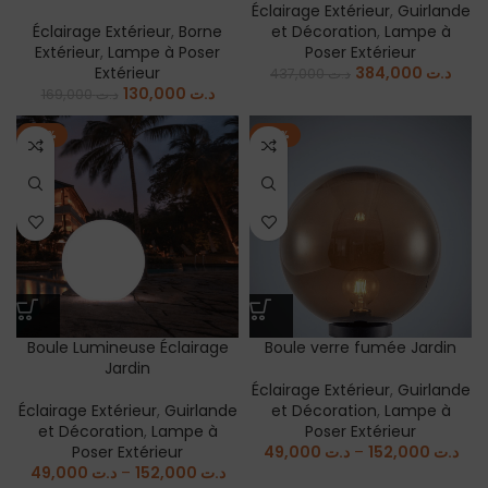
Éclairage Extérieur
,
Guirlande
Éclairage Extérieur
,
Borne
et Décoration
,
Lampe à
Extérieur
,
Lampe à Poser
Poser Extérieur
Extérieur
384,000
د.ت
437,000
د.ت
130,000
د.ت
169,000
د.ت
-14%
-14%
Boule Lumineuse Éclairage
Boule verre fumée Jardin
Jardin
Éclairage Extérieur
,
Guirlande
Éclairage Extérieur
,
Guirlande
et Décoration
,
Lampe à
et Décoration
,
Lampe à
Poser Extérieur
Poser Extérieur
49,000
د.ت
–
152,000
د.ت
49,000
د.ت
–
152,000
د.ت