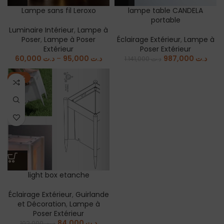
Lampe sans fil Leroxo
lampe table CANDELA
portable
Luminaire Intérieur
,
Lampe à
Poser
,
Lampe à Poser
Éclairage Extérieur
,
Lampe à
Extérieur
Poser Extérieur
60,000
د.ت
–
95,000
د.ت
987,000
د.ت
1.141,000
د.ت
-18%
light box etanche
Éclairage Extérieur
,
Guirlande
et Décoration
,
Lampe à
Poser Extérieur
84,000
د.ت
102,000
د.ت