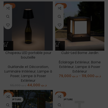
-20%
-32%
Chapeau LED portable pour
Cubi-Led Borne Jardin
bouteille
Éclairage Extérieur
,
Borne
Guirlande et Décoration
,
Extérieur
,
Lampe à Poser
Luminaire Intérieur
,
Lampe à
Extérieur
Poser
,
Lampe à Poser
79,000
د.ت
–
119,000
د.ت
Extérieur
44,000
د.ت
55,000
د.ت
-6%
-19%
EN RUPTURE
EN RUPTURE