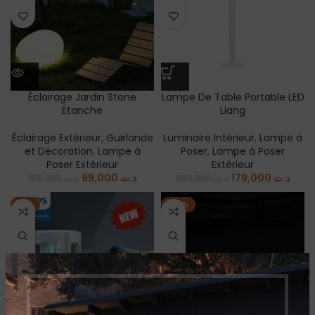
Éclairage Jardin Stone
Lampe De Table Portable LED
Étanche
Liang
Éclairage Extérieur
,
Guirlande
Luminaire Intérieur
,
Lampe à
et Décoration
,
Lampe à
Poser
,
Lampe à Poser
Poser Extérieur
Extérieur
99,000
د.ت
179,000
د.ت
105,000
د.ت
220,000
د.ت
-5%
-20%