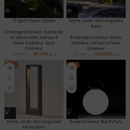
10 Spot Piquet Solaire
Borne Jardin Rectangulaire
Baria
Éclairage Extérieur
,
Guirlande
et Décoration
,
Lampe à
Éclairage Extérieur
,
Borne
Poser Extérieur
,
Spot
Extérieur
,
Lampe à Poser
Extérieur
Extérieur
95,000
د.ت
134,000
د.ت
110,000
د.ت
155,000
د.ت
-23%
-12%
Borne Jardin Rectangulaire
Boule Extérieur Nuk ByFaro
Minimaliste