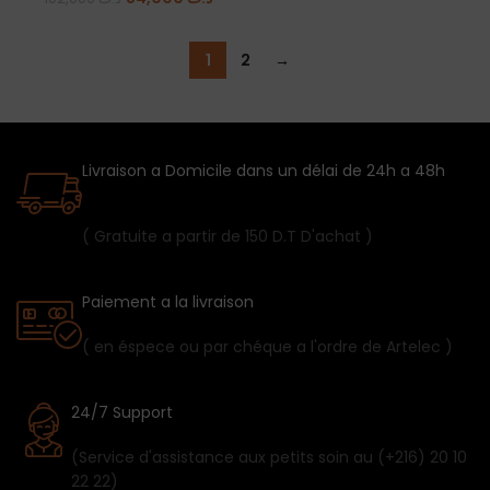
1
2
→
Livraison a Domicile dans un délai de 24h a 48h
( Gratuite a partir de 150 D.T D'achat )
Paiement a la livraison
( en éspece ou par chéque a l'ordre de Artelec )
24/7 Support
(Service d'assistance aux petits soin au (+216) 20 10
22 22)