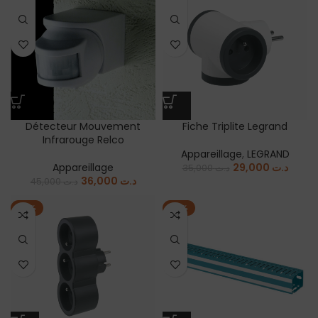
Détecteur Mouvement
Fiche Triplite Legrand
Infrarouge Relco
Appareillage
,
LEGRAND
Appareillage
29,000
د.ت
35,000
د.ت
36,000
د.ت
45,000
د.ت
-18%
-17%