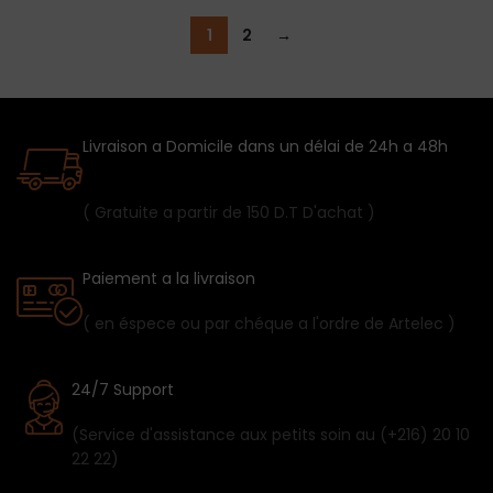
1
2
→
Livraison a Domicile dans un délai de 24h a 48h
( Gratuite a partir de 150 D.T D'achat )
Paiement a la livraison
( en éspece ou par chéque a l'ordre de Artelec )
24/7 Support
(Service d'assistance aux petits soin au (+216) 20 10
22 22)