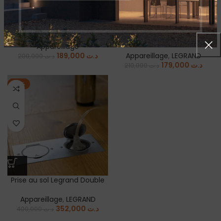
Œillet chargement Sans Fil
Prise au sol Legrand avec
boite
Appareillage
189,000
د.ت
Appareillage
,
LEGRAND
200,000
د.ت
179,000
د.ت
210,000
د.ت
-12%
Prise au sol Legrand Double
Appareillage
,
LEGRAND
352,000
د.ت
400,000
د.ت