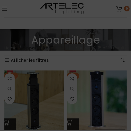
0
Appareillage
Home
Appareillage
Showing 1–15 of 19 results
Afficher les filtres
-10%
-6%