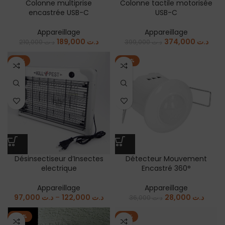
Colonne multiprise
Colonne tactile motorisée
encastrée USB-C
USB-C
Appareillage
Appareillage
189,000
د.ت
374,000
د.ت
210,000
د.ت
399,000
د.ت
-13%
-22%
Désinsectiseur d’Insectes
Détecteur Mouvement
electrique
Encastré 360°
Appareillage
Appareillage
97,000
د.ت
–
122,000
د.ت
28,000
د.ت
36,000
د.ت
-20%
-17%