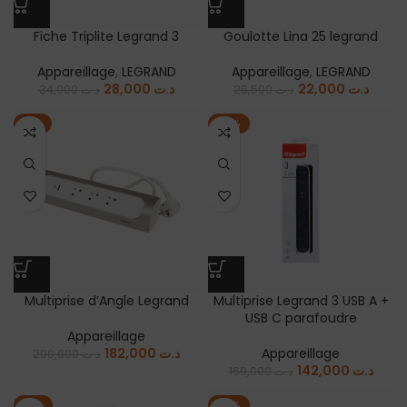
Fiche Triplite Legrand 3
Goulotte Lina 25 legrand
Appareillage
,
LEGRAND
Appareillage
,
LEGRAND
28,000
د.ت
22,000
د.ت
34,000
د.ت
26,500
د.ت
-9%
-16%
Multiprise d’Angle Legrand
Multiprise Legrand 3 USB A +
USB C parafoudre
Appareillage
182,000
د.ت
Appareillage
200,000
د.ت
142,000
د.ت
169,000
د.ت
-11%
-16%