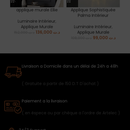
applique murale Ellie
Applique Sophistiquée
D
Palma Intérieur
Luminaire Intérieur
,
Applique Murale
Luminaire Intérieur
,
136,000
د.ت
Applique Murale
152,000
د.ت
99,000
د.ت
108,000
د.ت
Livraison a Domicile dans un délai de 24h a 48h
( Gratuite a partir de 150 D.T D'achat )
Paiement a la livraison
( en éspece ou par chéque a l'ordre de Artelec )