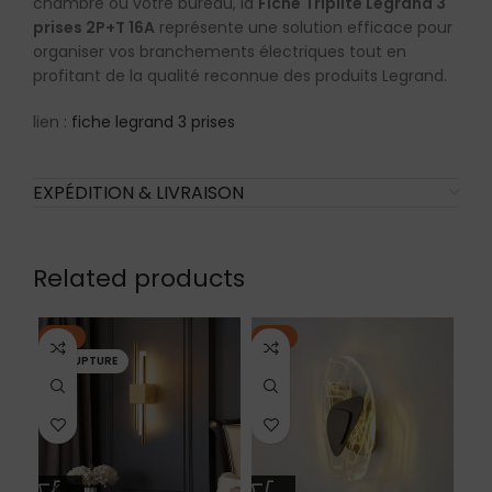
chambre ou votre bureau, la
Fiche Triplite Legrand 3
prises 2P+T 16A
représente une solution efficace pour
organiser vos branchements électriques tout en
profitant de la qualité reconnue des produits Legrand.
lien :
fiche legrand 3 prises
EXPÉDITION & LIVRAISON
Related products
-11%
-8%
-2
EN RUPTURE