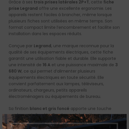
Grâce à ses
trois prises latérales 2P+T
, cette
fiche
prise Legrand
offre une excellente ergonomie. Les
appareils restent faciles à brancher, même lorsque
plusieurs fiches sont utilisées en même temps. Son
format compact limite l’encombrement et facilite son
installation dans les espaces réduits.
Conçue par
Legrand
, une marque reconnue pour la
qualité de ses équipements électriques, cette fiche
garantit une utilisation fiable et durable. Elle supporte
une intensité de
16 A
et une puissance maximale de
3
680 W
, ce qui permet d’alimenter plusieurs
équipements électriques en toute sécurité. Elle
convient parfaitement aux lampes, téléviseurs,
ordinateurs, chargeurs, petits appareils
électroménagers ou équipements de bureau.
Sa finition
blanc et gris foncé
apporte une touche
moderne et discrète. De plus, sa fabrication en
matériaux résistants assure une excellente tenue dans
le temps, même en cas d’utilisation intensive. Son