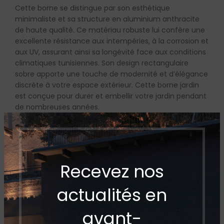
Cette borne se distingue par son esthétique
minimaliste et sa structure en aluminium anthracite
de haute qualité. Ce matériau robuste lui confère une
excellente résistance aux intempéries, à la corrosion et
aux UV, assurant ainsi sa longévité face aux conditions
climatiques tunisiennes. Son design rectangulaire
sobre apporte une touche de modernité et d’élégance
discrète à votre espace extérieur. Cette borne jardin
est conçue pour durer et embellir votre jardin pendant
de nombreuses années.
Un Éclairage LED Performant et Économe
en Énergie pour une Ambiance
Chaleureuse
Recevez nos
La borne jardin rectangulaire minimaliste est équipée
d’une source lumineuse LED intégrée de 7W, offrant un
actualités en
éclairage puissant et économe en énergie. La lumière
blanche chaude qu’elle diffuse crée une atmosphère
avant-
accueillante et chaleureuse, idéale pour les soirées