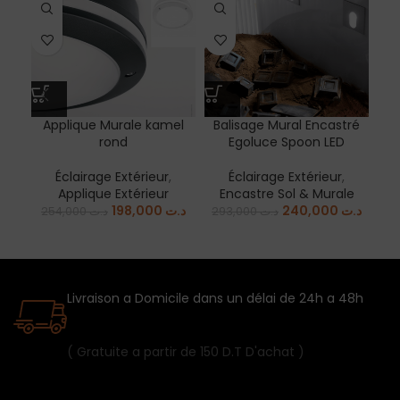
Applique Murale kamel
Balisage Mural Encastré
Bo
rond
Egoluce Spoon LED
Éc
Éclairage Extérieur
,
Éclairage Extérieur
,
Applique Extérieur
Encastre Sol & Murale
198,000
د.ت
240,000
د.ت
254,000
د.ت
293,000
د.ت
Livraison a Domicile dans un délai de 24h a 48h
( Gratuite a partir de 150 D.T D'achat )