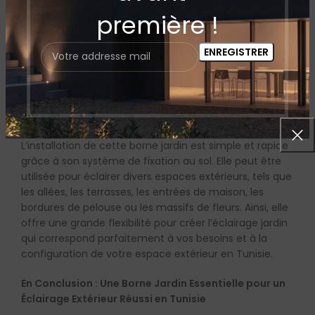
d’été dans votre jardin tunisien. De plus, la technologie
première !
LED assure une longue durée de vie et une faible
consommation électrique, ce qui en fait un choix
économique et écologique pour l’éclairage jardin.
Une Installation Facile et une Utilisation
Polyvalente pour un Éclairage Extérieur
Optimisé en Tunisie
L’installation de cette borne jardin est simple et rapide
grâce à son système de fixation au sol. Elle peut être
utilisée pour éclairer divers espaces extérieurs, tels que
les allées, les terrasses, les entrées de maison, les
bordures de pelouse ou les massifs de fleurs. Ainsi, elle
offre une grande flexibilité pour créer l’éclairage jardin
qui correspond parfaitement à vos besoins et à la
configuration de votre espace extérieur en Tunisie.
En Conclusion : Une Borne Jardin Essentielle pour un
Éclairage Extérieur Réussi en Tunisie