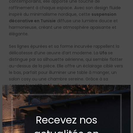
contemporains, elle apporte une touche de
raffinement à chaque espace. Avec son design fluide
inspiré du minimalisme nordique, cette
suspension
décorative en Tunisie
diffuse une lumière douce et
harmonieuse, créant une atmosphère apaisante et
élégante.
Ses lignes épurées et sa forme incurvée rappellent la
délicatesse d’une œuvre d’art moderne. La
Ufo
se
distingue par sa silhouette aérienne, qui semble flotter
au-dessus de la pièce. Elle offre un éclairage ciblé vers
le bas, parfait pour illuminer une table à manger, un
salon cosy ou une chambre sereine. Grâce à sa
conception LED intégrée
, elle allie performance
énergétique et durabilité, tout en garantissant un
confort visuel optimal.
Polyvalente et chic, cette
suspension minimaliste en
Recevez nos
Tunisie
s’adapte à tous les environnements : au-
dessus d’un îlot de cuisine, d’une table de chevet ou
dans un espace de détente. Elle peut être installée