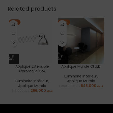
Related products
-16%
-20%
-1
EN
Applique Extensible
Applique Murale CI LED
C
Chrome PETRA
Luminaire Intérieur
,
Luminaire Intérieur
,
Applique Murale
Applique Murale
848,000
د.ت
1.060,000
د.ت
266,000
د.ت
316,000
د.ت