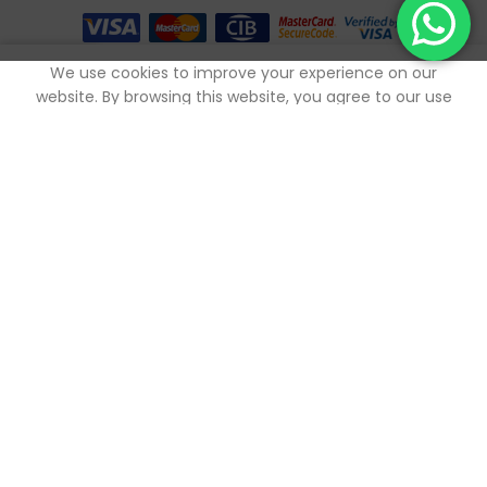
0
We use cookies to improve your experience on our
outique
Mes favoris
Panier
Mon compte
website. By browsing this website, you agree to our use
of cookies.
ACCEPTER