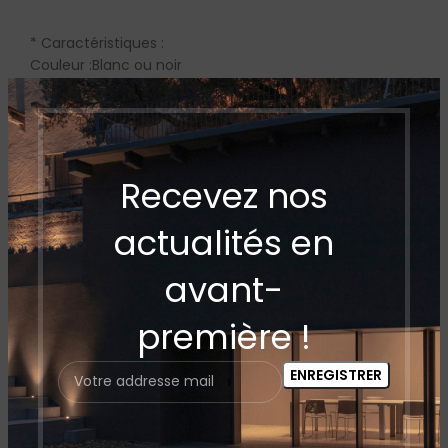
* Caractéristiques :
Couleur :Blanc ou noir
Référence : oiseau-nb
Univers :Intérieur
Installation :A fixer au mur
Source :Ampoule fournie
Nombre de lumières :1
Recevez nos
Eclairage :Fonctionnel
Indice de protection :20
actualités en
Classe :1
Dimensions :H 11.5cm / L 11.5cm / P 11.5cm
avant-
Poids :0.55 kg
première !
Matière du diffuseur : polycarbonate
Matiere de la structure :aluminium
Dimensions : 25 x 15 x 18 cm
EXPÉDITION & LIVRAISON