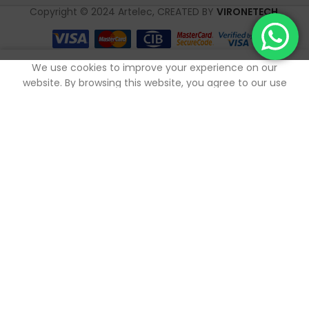
Copyright © 2024 Artelec, CREATED BY
VIRONETECH
.
0
We use cookies to improve your experience on our
outique
Mes favoris
Panier
Mon compte
website. By browsing this website, you agree to our use
of cookies.
ACCEPTER