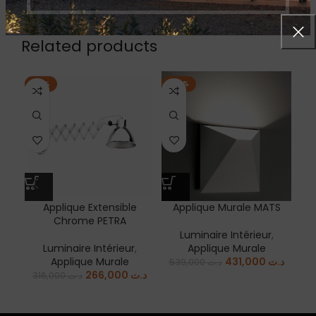
Related products
-16%
-20%
-8
EN
Applique Extensible
Applique Murale MATS
Chrome PETRA
Luminaire Intérieur
,
Luminaire Intérieur
,
Applique Murale
Applique Murale
431,000
د.ت
539,000
د.ت
266,000
د.ت
316,000
د.ت