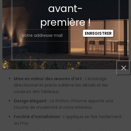
pour la plupart des tableaux.
avant-
Température de couleur :
(Information à vérifier sur
première !
la fiche technique du produit).
Généralement,
une
température de couleur blanc chaud (environ
2700-3000K) est recommandée pour un rendu
chaleureux et fidèle des couleurs.
Lumens:
(Information à vérifier sur la fiche
technique du produit).
Avantages (H2) :
Mise en valeur des œuvres d’art :
L’éclairage
directionnel et précis sublime les détails et les
couleurs des tableaux.
Design élégant :
La finition chrome apporte une
touche de modernité à votre intérieur.
Facilité d’installation :
L’applique se fixe facilement
au mur.