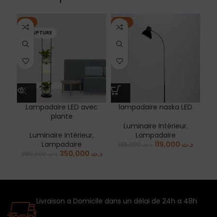
-8%
-12%
-2
EN RUPTURE
Lampadaire LED avec
lampadaire naska LED
La
plante
Luminaire Intérieur
,
Luminaire Intérieur
,
Lampadaire
Lampadaire
119,000
د.ت
135,000
د.ت
350,000
د.ت
380,000
د.ت
Livraison a Domicile dans un délai de 24h a 48h