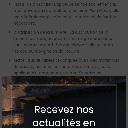
Installation facile :
L’applique se fixe facilement au
mur, au-dessus du tableau à éclairer.
Par ailleurs,
elle
est généralement livrée avec le matériel de fixation
nécessaire.
Distribution de la lumière :
La distribution de la
lumière est conçue pour un éclairage uniforme et
sans éblouissement.
Par conséquent,
elle respecte
les couleurs originales de l’œuvre.
Matériaux durables :
Fabriquée avec des matériaux
de qualité, notamment un corps en métal, cette
applique est conçue pour durer.
En outre,
sa
robustesse assure une utilisation pérenne.
Spécifications techniques (H2) :
Tension :
230V (standard).
Recevez nos
Puissance :
Selon les références (voir tableau sur
l’image).
Par exemple,
certains modèles proposent
actualités en
une puissance de 14W, offrant un éclairage suffisant