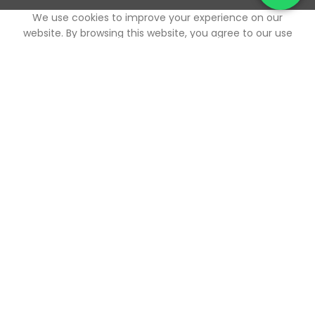
0
We use cookies to improve your experience on our
outique
Mes favoris
Panier
Mon compte
website. By browsing this website, you agree to our use
of cookies.
ACCEPTER