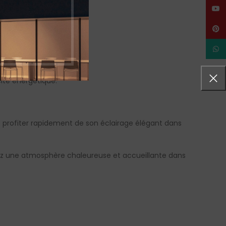
YouT
Pinte
What
ité énergétique.
e profiter rapidement de son éclairage élégant dans
réez une atmosphère chaleureuse et accueillante dans