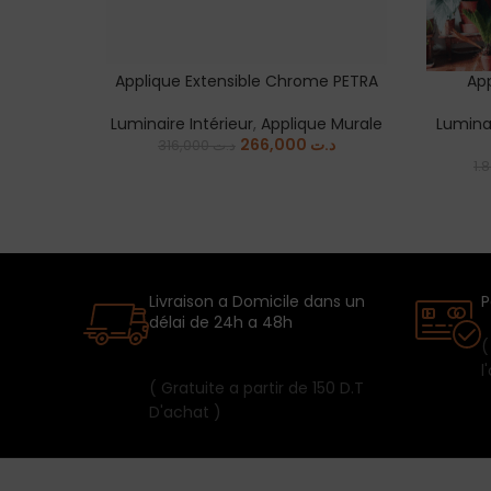
Applique Extensible Chrome PETRA
App
ADD TO CART
ADD TO
Luminaire Intérieur
,
Applique Murale
Luminai
266,000
د.ت
316,000
د.ت
Livraison a Domicile dans un
P
délai de 24h a 48h
(
l
( Gratuite a partir de 150 D.T
D'achat )