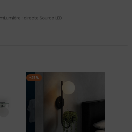
cm
Lumière : directe Source LED
-25%
-22%
EN RUP