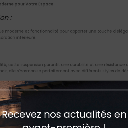
 Moderne pour Votre Espace
on :
étique moderne et fonctionnalité pour apporter une touche d’élé
oration intérieure.
té, cette suspension garantit une durabilité et une résistance
n noir, elle s’harmonise parfaitement avec différents styles de dé
 :
eut atteindre une hauteur maximale de 155 cm, offrant ainsi une
 directe, elle assure un éclairage optimal pour vos espaces.
Recevez nos actualités en
avant-première !