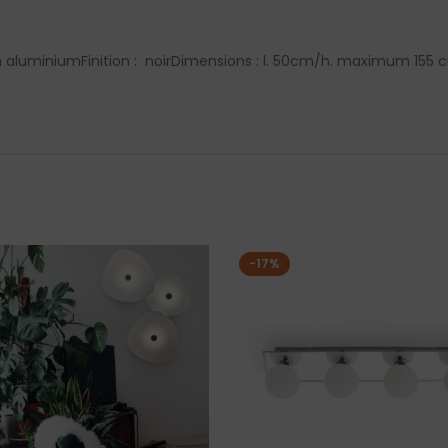
en aluminium
Finition : noir
Dimensions : l. 50cm/h. maximum 155 
-17%