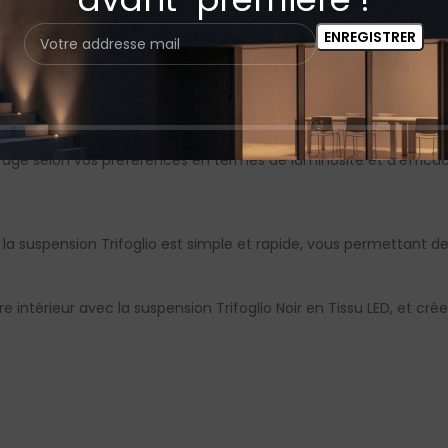
ec plusieurs options de sources lumineuses :
rage selon vos préférences en termes de luminosité et d’efficac
 la suspension Trifoglio est simple et rapide, vous permettant d
 intérieur avec la suspension Trifoglio Noir en Tissu LED, et c