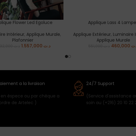
lique Flower Led Egoluce
Applique Lass 4 Lamp
 CART
ADD TO CART
re Intérieur
,
Applique Murale
,
Applique Extérieur
,
Luminaire I
Plafonnier
Applique Murale
1.557,000
د.ت
460,000
.ت
1.832,000
د.ت
551,000
د.ت
aiement a la livraison
24/7 Support
 en éspece ou par chéque a
(Service d'assistance a
'ordre de Artelec )
soin au (+216) 20 10 22 