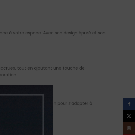
gance à votre espace. Avec son design épuré et son
 accrues, tout en ajoutant une touche de
coration.
 polyvalence d’installation pour s’adapter à
Face
X
Inst