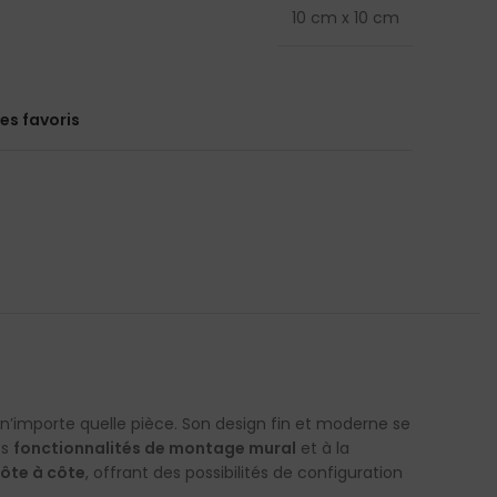
teur
10 cm x 10 cm
Découvrez no
de bureau
Tunisie, alli
espace de vie.
suspendues,
es favoris
conçus pour r
de haute
harmonieux, c
pièce de vo
marques
soigneuseme
l'éclairage i
pour il
n’importe quelle pièce. Son design fin et moderne se
es
fonctionnalités de montage mural
et à la
ôte à côte
, offrant des possibilités de configuration