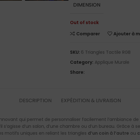
Ventila
DIMENSION
lampe 
Out of stock
Comparer
Ajouter à m
SKU:
6 Triangles Tactile RGB
Category:
Applique Murale
Share:
DESCRIPTION
EXPÉDITION & LIVRAISON
nnovant qui permet de personnaliser facilement l’ambiance de 
u’il s’agisse d’un salon, d’une chambre ou d’un bureau. Grâce à s
s motifs uniques en reliant les triangles
d’un coin à l’autre
ou
c