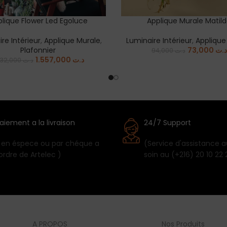
lique Flower Led Egoluce
Applique Murale Matil
 CART
READ MORE
re Intérieur
,
Applique Murale
,
Luminaire Intérieur
,
Applique
Plafonnier
73,000
د.ت
94,000
د.ت
1.557,000
د.ت
1.832,000
د.ت
aiement a la livraison
24/7 Support
 en éspece ou par chéque a
(Service d'assistance a
'ordre de Artelec )
soin au (+216) 20 10 22 
A PROPOS
Nos Produits