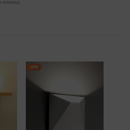
 intérieur.
-20%
-19%