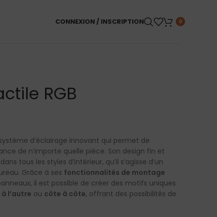
CONNEXION / INSCRIPTION
0
actile RGB
système d’éclairage innovant qui permet de
ance de n’importe quelle pièce. Son design fin et
s tous les styles d’intérieur, qu’il s’agisse d’un
ureau. Grâce à ses
fonctionnalités de montage
panneaux, il est possible de créer des motifs uniques
 à l’autre
ou
côte à côte
, offrant des possibilités de