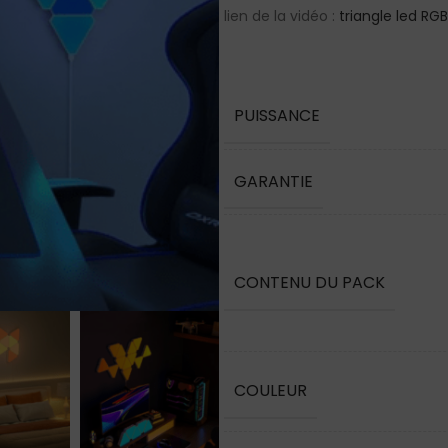
lien de la vidéo :
triangle led RGB
PUISSANCE
Luminai
GARANTIE
Appliq
Lampad
Lampe 
CONTENU DU PACK
lampe 
Plafonn
Spot E
COULEUR
Suspen