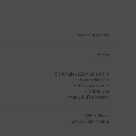
lampe au choix
re Intérieur
5 ans
ue Murale
– 6 triangles LED RGB tactile
aire
– 6 adhésifs 3M
à Poser
– 6 Connecteurs
– câble USB
LED
– manuel d'utilisation
ier
RGB + Blanc
ncastré
option : dimmable
sions et Lustres