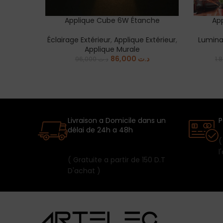
Applique Cube 6W Étanche
App
SELECT OPTIONS
ADD TO
Éclairage Extérieur
,
Applique Extérieur
,
Luminai
Applique Murale
86,000
د.ت
96,000
د.ت
Livraison a Domicile dans un
P
délai de 24h a 48h
(
l
( Gratuite a partir de 150 D.T
D'achat )