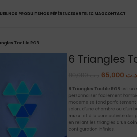
UEIL
NOS PRODUITS
NOS RÉFÉRENCES
ARTELEC MAG
CONTACT
angles Tactile RGB
6 Triangles T
65,000
د.ت
80,000
د.ت
6 Triangles Tactile RGB
est un 
personnaliser facilement l’ambi
moderne se fond parfaitement dan
salon, d’une chambre ou d’un b
mural
et à la connectivité des 
en reliant les triangles
d’un coin
configuration infinies.