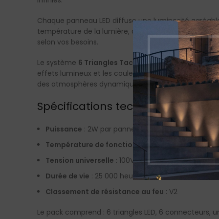
infinies.
Chaque panneau LED diffuse une luminosité agréab
température de la lumière, avec une
CCT réglable
e
selon vos besoins.
Le système
6 Triangles Tactile RGB
est également 
effets lumineux et les couleurs. Les panneaux RGB 
des atmosphères dynamiques et personnalisées.
Spécifications techniques :
Puissance
: 2W par panneau, avec un conducteu
Température de fonctionnement
: de -20°C à 4
Tension universelle
: 100V-240V
Durée de vie
: 25 000 heures
Classement de résistance au feu
: V2
Le pack comprend : 6 triangles LED, 6 connecteurs, un 