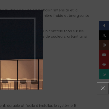
tégré
. Vous pouvez ainsi choisir l’intensité et la
de et apaisante à une lumière froide et énergisante
Face
ne application, offrant un contrôle total sur les
X
btenir une gamme infinie de couleurs, créant ainsi
Inst
YouT
Pinte
What
nt, durable et facile à installer, le système
6