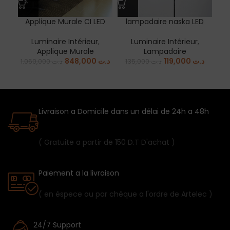
Applique Murale CI LED
lampadaire naska LED
Luminaire Intérieur
,
Luminaire Intérieur
,
Applique Murale
Lampadaire
848,000
د.ت
119,000
د.ت
1.060,000
د.ت
135,000
د.ت
Livraison a Domicile dans un délai de 24h a 48h
( Gratuite a partir de 150 D.T D'achat )
Paiement a la livraison
( en éspece ou par chéque a l'ordre de Artelec )
24/7 Support