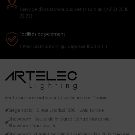
(Service d'assistance aux petits soin au (+216) 20 10
22 22)
Facilités de paiement
( Pour un montant qui dépasse 1000 D.T )
Vente luminaire intérieur et extérieure en Tunisie
Siège social : 6 Rue El Idrissi 1000 Tunis Tunisie
Showroom : Route de la Marsa Centre Marsa Mall
Showroom Numèros 5
Showroom: Zt Saint Gobain lot Numèros 124 2033 Megrine