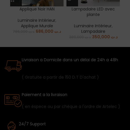
Applique Noir HAN
Lampadaire LED avec
l
plante
Luminaire Intérieur
,
Applique Murale
Luminaire Intérieur
,
686,000
د.ت
Lampadaire
786,000
د.ت
350,000
د.ت
380,000
د.ت
Livraison a Domicile dans un délai de 24h a 48h
( Gratuite a partir de 150 D.T D'achat )
Paiement a la livraison
( en éspece ou par chéque a l'ordre de Artelec )
24/7 Support