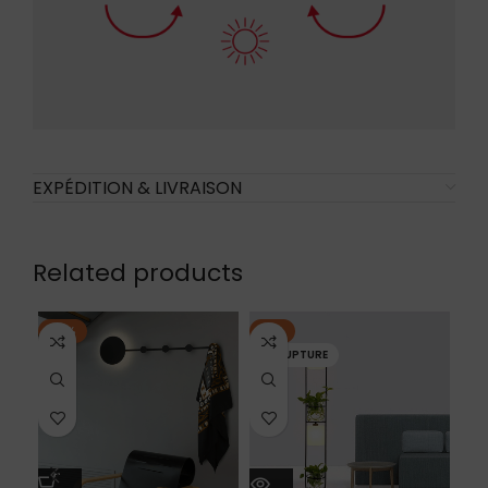
EXPÉDITION & LIVRAISON
Related products
-13%
-8%
-1
EN RUPTURE