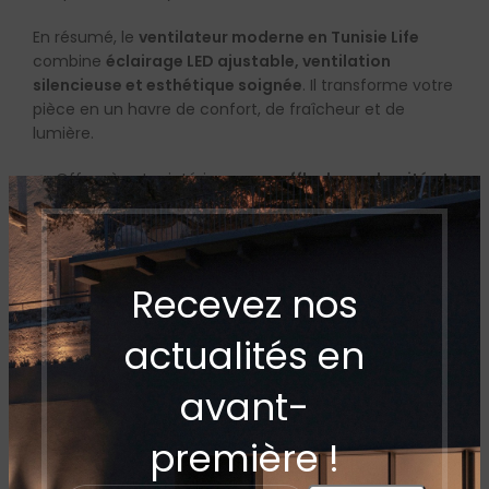
En résumé, le
ventilateur moderne en Tunisie Life
combine
éclairage LED ajustable, ventilation
silencieuse et esthétique soignée
. Il transforme votre
pièce en un havre de confort, de fraîcheur et de
lumière.
👉 Offrez à votre intérieur un
souffle de modernité et
de bien-être
avec le ventilateur LED Life — disponible
chez
Artelec Tunisie
.
Recevez nos
actualités en
avant-
première !