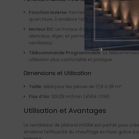
Fonction Inverse
: Permet de changer le sens de ro
qu’en hiver, il améliore l’efficacité du système de
Moteur DC
: Le moteur à courant continu (DC) offr
silencieux, léger, et permet un démarrage, une accé
ventilateur.
Télécommande Programmable
: La télécommand
utilisation plus confortable et pratique.
Dimensions et Utilisation
Taille
: Idéal pour les pièces de 17,6 à 28 m².
Flux d’Air
: 129.29 m³/min (4564 CFM).
Utilisation et Avantages
Le ventilateur de plafond HYDRA est parfait pour cré
améliore l’efficacité du chauffage en hiver grâce à 
intérieur.