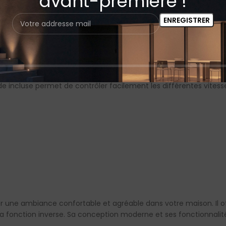
avant-première !
tation des pales pour une utilisation en été comme en hiver. En é
 chauffage en faisant circuler l’air chaud accumulé au plafond.
e une consommation d’énergie jusqu’à 70 % inférieure à celle de
lération, une décélération et un arrêt rapides. Il dissipe mieux l
e incluse permet de contrôler facilement les différentes vites
er une ambiance confortable et agréable dans votre maison. Il o
sa fonction inverse. Sa conception moderne et ses fonctionnalit