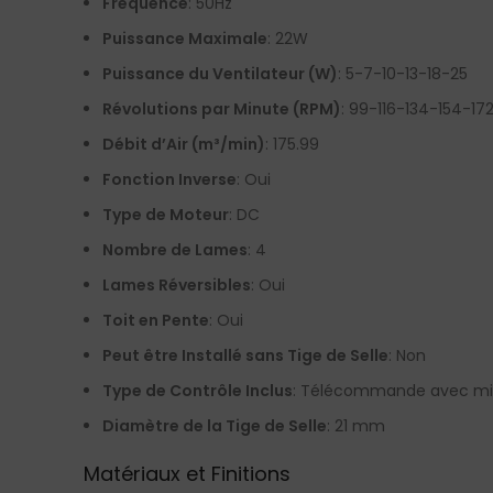
Fréquence
: 50Hz
Puissance Maximale
: 22W
Puissance du Ventilateur (W)
: 5-7-10-13-18-25
Révolutions par Minute (RPM)
: 99-116-134-154-17
Débit d’Air (m³/min)
: 175.99
Fonction Inverse
: Oui
Type de Moteur
: DC
Nombre de Lames
: 4
Lames Réversibles
: Oui
Toit en Pente
: Oui
Peut être Installé sans Tige de Selle
: Non
Type de Contrôle Inclus
: Télécommande avec mi
Diamètre de la Tige de Selle
: 21 mm
Matériaux et Finitions