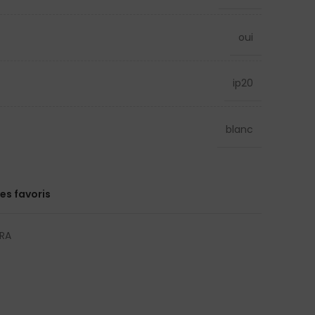
oui
ip20
blanc
es favoris
DRA