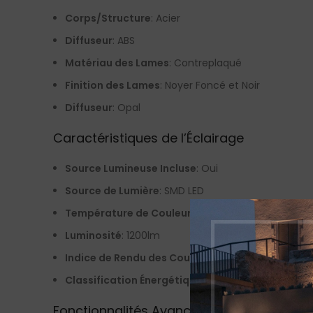
Corps/Structure
: Acier
Diffuseur
: ABS
Matériau des Lames
: Contreplaqué
Finition des Lames
: Noyer Foncé et Noir
Diffuseur
: Opal
Caractéristiques de l’Éclairage
Source Lumineuse Incluse
: Oui
Source de Lumière
: SMD LED
Température de Couleur
: 3000K
Luminosité
: 1200lm
Indice de Rendu des Couleurs (CRI)
: >80
Classification Énergétique
: F
Fonctionnalités Avancées