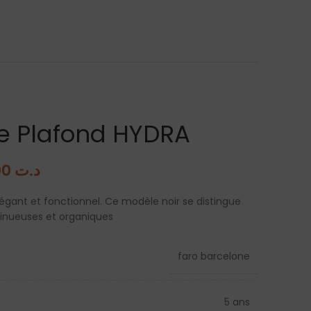
de Plafond HYDRA
2.270,000
د.ت
légant et fonctionnel. Ce modèle noir se distingue
 sinueuses et organiques
faro barcelone
5 ans