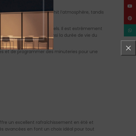
YouT
té, le ventilateur rafraîchit l’atmosphère, tandis
Pinte
s ventilateurs traditionnels. Il est extrêmement
What
a chaleur, prolongeant ainsi la durée de vie du
ses et de programmer des minuteries pour une
ffre un excellent rafraîchissement en été et
és avancées en font un choix idéal pour tout