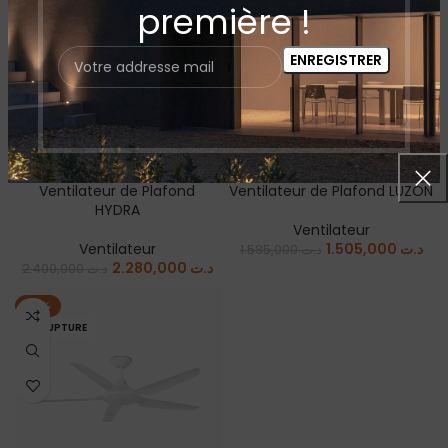
première !
EN RUPTURE
EN RUPTURE
Ventilateur de Plafond
Ventilateur de Plafond LUZON
HYDRA
Ventilateur
Ventilateur
1.505,000
د.ت
1.585,000
د.ت
2.280,000
د.ت
2.400,000
د.ت
-15%
EN RUPTURE