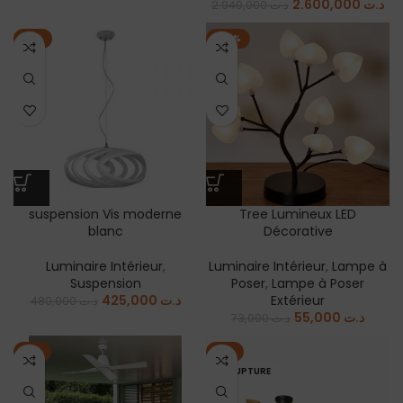
2.600,000
د.ت
2.940,000
د.ت
-11%
-25%
suspension Vis moderne
Tree Lumineux LED
blanc
Décorative
Luminaire Intérieur
,
Luminaire Intérieur
,
Lampe à
Suspension
Poser
,
Lampe à Poser
425,000
د.ت
Extérieur
480,000
د.ت
55,000
د.ت
73,000
د.ت
-7%
-9%
EN RUPTURE