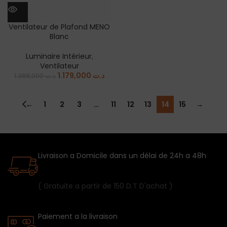
Ventilateur de Plafond MENO
Blanc
Luminaire Intérieur
,
Ventilateur
1.179,000
د.ت
1.388,000
د.ت
←
1
2
3
…
11
12
13
14
15
→
Livraison a Domicile dans un délai de 24h a 48h
( Gratuite a partir de 150 D.T D'achat )
Paiement a la livraison