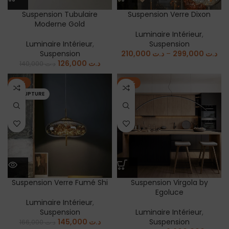
Suspension Tubulaire
Suspension Verre Dixon
Moderne Gold
Luminaire Intérieur
,
Luminaire Intérieur
,
Suspension
Suspension
210,000
د.ت
–
299,000
د.ت
126,000
د.ت
140,000
د.ت
-13%
-12%
EN RUPTURE
Suspension Verre Fumé Shi
Suspension Virgola by
Egoluce
Luminaire Intérieur
,
Suspension
Luminaire Intérieur
,
145,000
د.ت
Suspension
166,000
د.ت