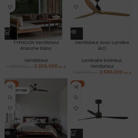
TYPHOON Ventilateur
Ventilateur avec Lumière
étanche blanc
ALO
Ventilateur
Luminaire Intérieur
,
3.200,000
د.ت
Ventilateur
3.458,000
د.ت
2.590,000
د.ت
2.841,000
د.ت
-10%
-10%
EN RUPTURE