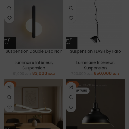
Suspension Double Disc Noir
Suspension FLASH by Faro
Luminaire Intérieur
,
Luminaire Intérieur
,
Suspension
Suspension
83,000
د.ت
650,000
د.ت
91,000
د.ت
723,000
د.ت
-9%
-13%
EN RUPTURE