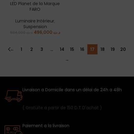
LED Planet de la Marque
FARO
Luminaire Intérieur
,
Suspension
496,000
د.ت
584,000
د.ت
←
1
2
3
…
14
15
16
17
18
19
20
→
Livraison a Domicile dans un délai de 24h a 48h
( Gratuite a partir de 150 D.T D'achat )
Paiement a la livraison