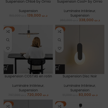
Suspension Chloé by Omio
Suspension Cool+ by Omio
Suspension
Luminaire Intérieur
,
139,000
د.ت
Suspension
150,000
د.ت
338,000
د.ت
360,000
د.ت
-10%
-9%
suspension COSTAS en rotin
Suspension Disc Noir
Luminaire Intérieur
,
Luminaire Intérieur
,
Suspension
Suspension
720,000
د.ت
83,000
د.ت
797,000
د.ت
91,000
د.ت
-9%
-10%