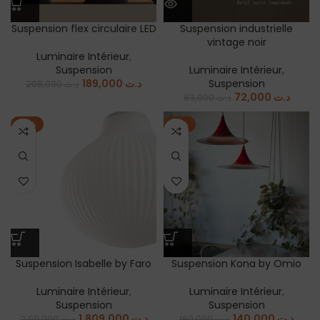
Suspension flex circulaire LED
Suspension industrielle
vintage noir
Luminaire Intérieur
,
Suspension
Luminaire Intérieur
,
189,000
د.ت
Suspension
208,000
د.ت
72,000
د.ت
83,000
د.ت
-10%
-13%
Suspension Isabelle by Faro
Suspension Kona by Omio
Luminaire Intérieur
,
Luminaire Intérieur
,
Suspension
Suspension
1.809,000
د.ت
140,000
د.ت
2.011,000
د.ت
160,000
د.ت