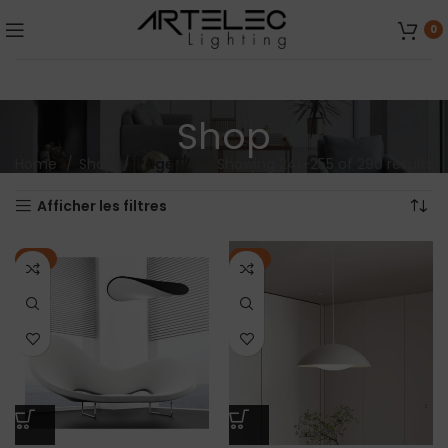
0
Shop
Home
Shop
Page 17
Showing 241–255 of 290 results
Afficher les filtres
-7%
-6%