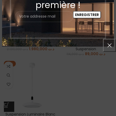
première !
Suspension Liggera by Faro
Suspension Linéaire Line
Relco
Luminaire Intérieur
,
Plafonnier
,
Suspension
Luminaire Intérieur
,
1.980,000
د.ت
Suspension
2.130,000
د.ت
89,000
د.ت
114,000
د.ت
-15%
Suspension Luminaire Blanc