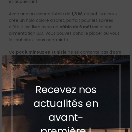
et accueillant.
Avec une puissance totale de
1,3 W
, ce pot lumineux
crée un halo coloré discret, parfait pour les soirées
d’été. Il est livré avec un
câble de 6 mètres
et son
alimentation LED. Vous pouvez donc le placer où vous
le souhaitez, sans contrainte.
Ce
pot lumineux en Tunisie
ne se contente pas d’être
esthétique. Il est conçu pour durer. Sa fabrication de
qualité respecte les normes européennes (CE) et sa
structure résiste aux conditions extérieures.
Le
POT lumineux Mug
ne passe pas inaperçu. Il met en
Recevez nos
valeur vos plantes tout en créant une ambiance
élégante. Que ce soit pour une fête en plein air, un
actualités en
dîner romantique ou une simple pause détente, il
transforme votre extérieur.
avant-
Disponible chez
Artelec
, distributeur exclusif de Faro
première !
Barcelone en Tunisie, ce
éclairage extérieur en