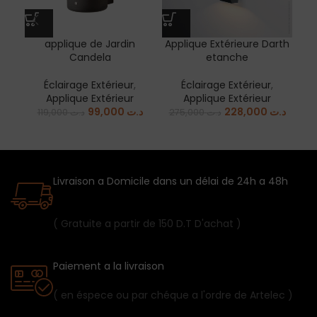
applique de Jardin
Applique Extérieure Darth
Candela
etanche
Éclairage Extérieur
,
Éclairage Extérieur
,
Applique Extérieur
Applique Extérieur
99,000
د.ت
228,000
د.ت
119,000
د.ت
275,000
د.ت
Livraison a Domicile dans un délai de 24h a 48h
( Gratuite a partir de 150 D.T D'achat )
Paiement a la livraison
( en éspece ou par chéque a l'ordre de Artelec )