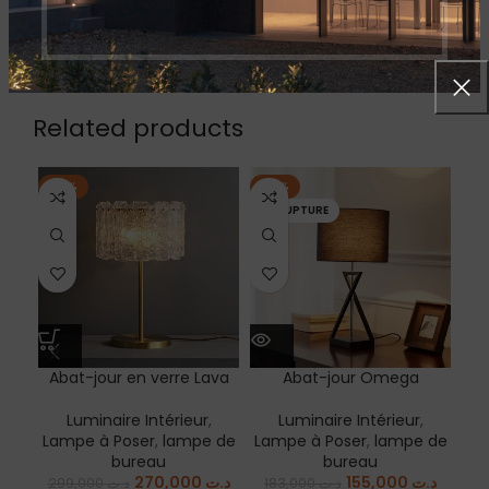
EXPÉDITION & LIVRAISON
Related products
-10%
-15%
-8
EN RUPTURE
EN
Abat-jour en verre Lava
Abat-jour Omega
A
Luminaire Intérieur
,
Luminaire Intérieur
,
Lampe à Poser
,
lampe de
Lampe à Poser
,
lampe de
bureau
bureau
La
270,000
د.ت
155,000
د.ت
299,000
د.ت
183,000
د.ت