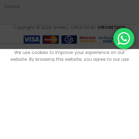
Favoris
Copyright © 2024 Artelec, CREATED BY
VIRONETECH
.
0
We use cookies to improve your experience on our
outique
Mes favoris
Panier
Mon compte
website. By browsing this website, you agree to our use
of cookies.
ACCEPTER