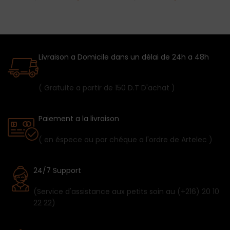
Livraison a Domicile dans un délai de 24h a 48h
( Gratuite a partir de 150 D.T D'achat )
Paiement a la livraison
( en éspece ou par chéque a l'ordre de Artelec )
24/7 Support
(Service d'assistance aux petits soin au (+216) 20 10
22 22)