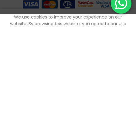
0
We use cookies to improve your experience on our
outique
Mes favoris
Panier
Mon compte
website. By browsing this website, you agree to our use
of cookies.
ACCEPTER