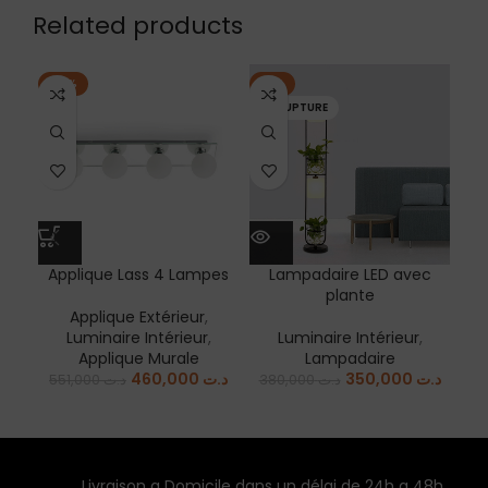
Related products
-17%
-8%
-1
EN RUPTURE
Applique Lass 4 Lampes
Lampadaire LED avec
La
plante
Applique Extérieur
,
Lum
Luminaire Intérieur
,
Luminaire Intérieur
,
Applique Murale
Lampadaire
460,000
د.ت
350,000
د.ت
551,000
د.ت
380,000
د.ت
Livraison a Domicile dans un délai de 24h a 48h