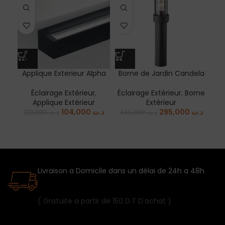
Applique Exterieur Alpha
Borne de Jardin Candela
Bo
Éclairage Extérieur
,
Éclairage Extérieur
,
Borne
Éc
Applique Extérieur
Extérieur
E
104,000
د.ت
295,000
د.ت
123,000
د.ت
346,000
د.ت
Livraison a Domicile dans un délai de 24h a 48h
( Gratuite a partir de 150 D.T D'achat )