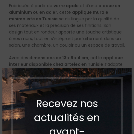
Fabriquée à partir de
verre opale
et d’une
plaque en
aluminium ou en acier
, cette
applique murale
minimaliste en Tunisie
se distingue par la qualité de
ses matériaux et la précision de ses finitions. Son
design tout en rondeur apporte une touche artistique
à vos murs, tout en s’intégrant parfaitement dans un
salon, une chambre, un couloir ou un espace de travail.
Avec des
dimensions de 13 x 6 x 4 cm
, cette
applique
interieur disponible chez artelec en Tunisie
s’adapte
facilement à tout type d’intérieur. Elle peut être
installée seule pour un effet discret et élégant, ou en
série pour créer un jeu de lumière harmonieux. La
collection
Pastille
offre également des options de
personnalisation, notamment un globe en verre à profil
Recevez nos
goutte ou à facettes, et différentes finitions pour la
bague décorative ou la plaque de fixation.
actualités en
Élégante et fonctionnelle, cette
applique d’intérieur
avant-
en Tunisie
crée une atmosphère accueillante, tout en