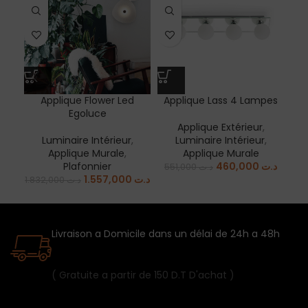
Applique Flower Led
Applique Lass 4 Lampes
A
Egoluce
Applique Extérieur
,
Luminaire Intérieur
,
Luminaire Intérieur
,
Applique Murale
,
Applique Murale
Plafonnier
460,000
د.ت
551,000
د.ت
1.557,000
د.ت
1.832,000
د.ت
Livraison a Domicile dans un délai de 24h a 48h
( Gratuite a partir de 150 D.T D'achat )